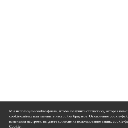
Мы используем cookie-файлы, чтобы получить статистику, которая помо
cookie-файлах или изменить настройки браузера. Отключение cookie-фай
изменения настроек, вы даете согласие на использование ваших cookie-
Cookie
.