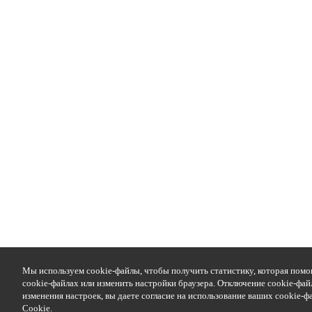
Мы используем cookie-файлы, чтобы получить статистику, которая помо
cookie-файлах или изменить настройки браузера. Отключение cookie-фай
изменения настроек, вы даете согласие на использование ваших cookie-
Cookie
.