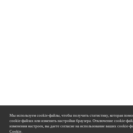
Мы используем cookie-файлы, чтобы получить статистику, которая помо
cookie-файлах или изменить настройки браузера. Отключение cookie-фай
изменения настроек, вы даете согласие на использование ваших cookie-
Cookie
.