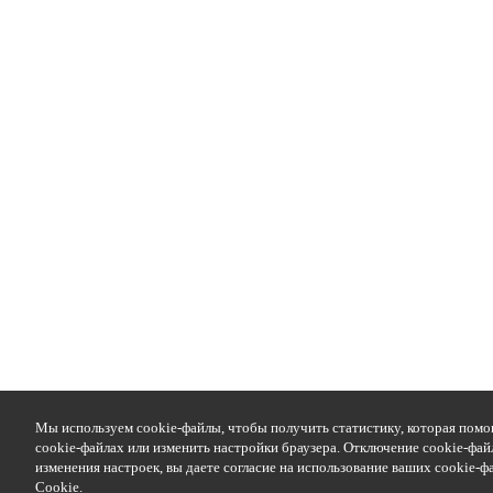
Мы используем cookie-файлы, чтобы получить статистику, которая помо
cookie-файлах или изменить настройки браузера. Отключение cookie-фай
изменения настроек, вы даете согласие на использование ваших cookie-
Cookie
.