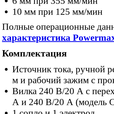
6 мм при 355 мм/мин
10 мм при 125 мм/мин
Полные операционные данны
характеристика Powermax
Комплектация
Источник тока, ручной р
м и рабочий зажим с про
Вилка 240 В/20 А с пере
А и 240 В/20 А
(
модель 
1 сопло и 1 электрод