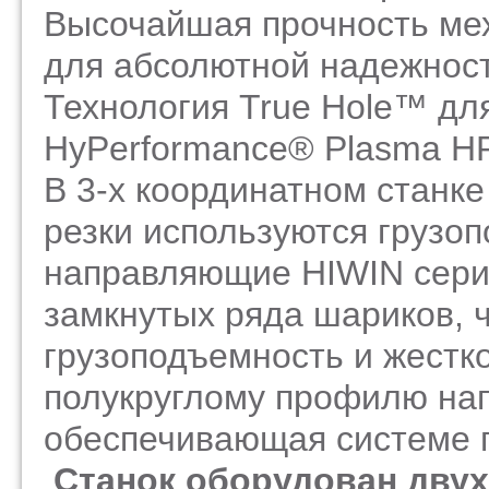
Высочайшая прочность ме
для абсолютной надежност
Технология True Hole™ дл
HyPerformance® Plasma 
В 3-х координатном станк
резки используются груз
направляющие HIWIN сери
замкнутых ряда шариков, 
грузоподъемность и жестк
полукруглому профилю нап
обеспечивающая системе 
Станок оборудован дву